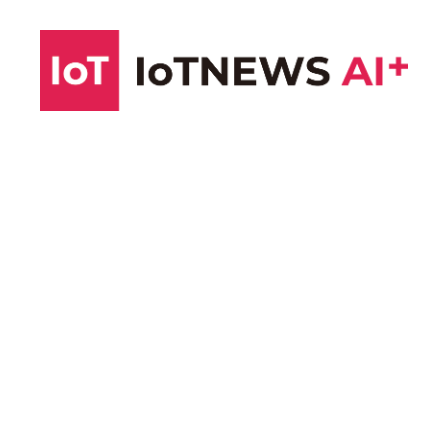
コ
ン
テ
ン
ツ
へ
ス
キ
ッ
プ