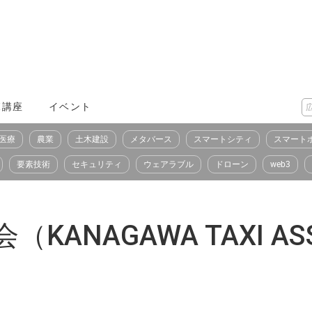
X講座
イベント
医療
農業
土木建設
メタバース
スマートシティ
スマート
要素技術
セキュリティ
ウェアラブル
ドローン
web3
NAGAWA TAXI ASS