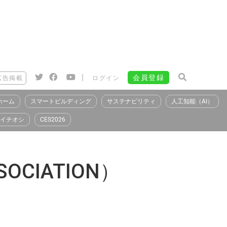
|
会員登録
広告掲載
ログイン
ホーム
スマートビルディング
サステナビリティ
人工知能（AI）
イチオシ
CES2026
OCIATION）