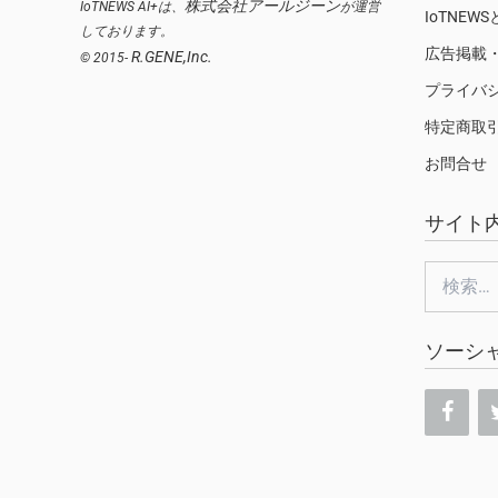
株式会社アールジーン
IoTNEWS AI+は、
が運営
IoTNEW
しております。
広告掲載
R.GENE,Inc.
© 2015-
プライバ
特定商取
お問合せ
サイト
検
索:
ソーシ