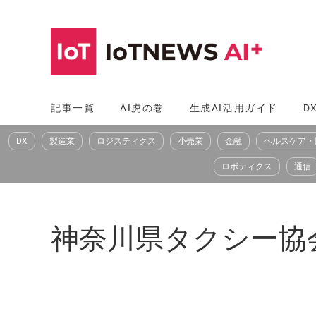
コ
ン
テ
ン
ツ
記事一覧
AI虎の巻
生成AI活用ガイド
D
へ
DX
製造業
ロジスティクス
小売業
金融
ヘルスケア・
ス
キ
ロボティクス
通信
ッ
プ
神奈川県タクシー協会（KA