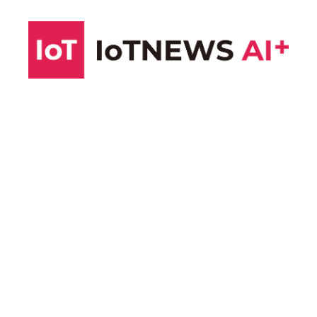
コ
ン
テ
ン
ツ
へ
ス
キ
ッ
プ