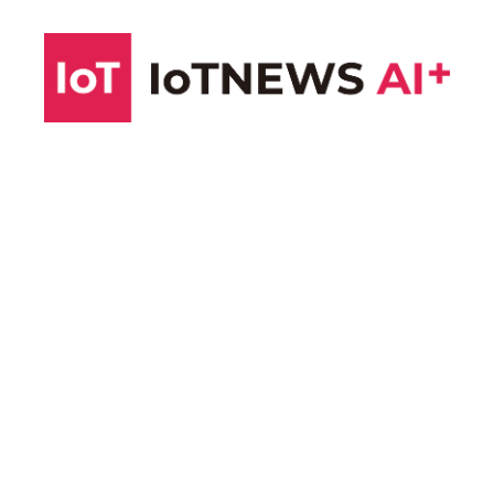
コ
ン
テ
ン
ツ
へ
ス
キ
ッ
プ