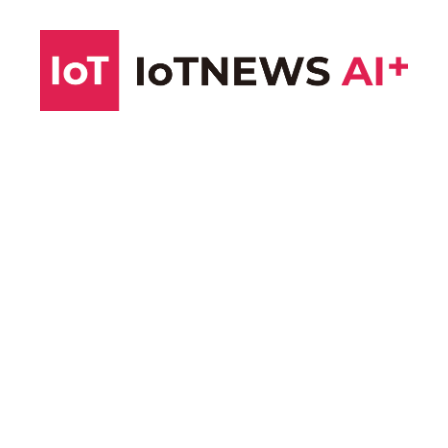
コ
ン
テ
ン
ツ
へ
ス
キ
ッ
プ