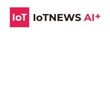
コ
ン
テ
ン
ツ
へ
ス
キ
ッ
プ