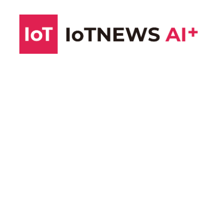
コ
ン
テ
ン
ツ
へ
ス
キ
ッ
プ