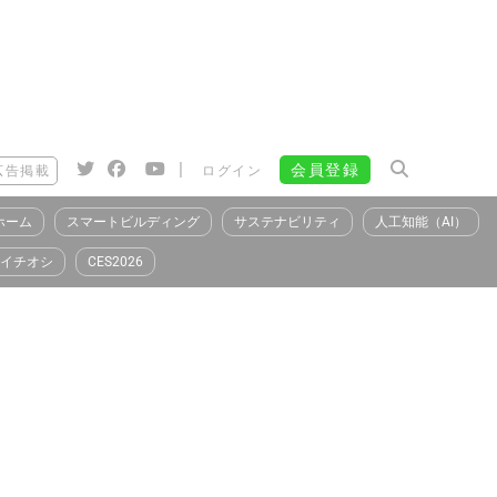
|
会員登録
広告掲載
ログイン
ホーム
スマートビルディング
サステナビリティ
人工知能（AI）
イチオシ
CES2026