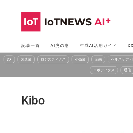
コ
ン
テ
ン
ツ
記事一覧
AI虎の巻
生成AI活用ガイド
D
へ
DX
製造業
ロジスティクス
小売業
金融
ヘルスケア・
ス
キ
ロボティクス
通信
ッ
プ
Kibo