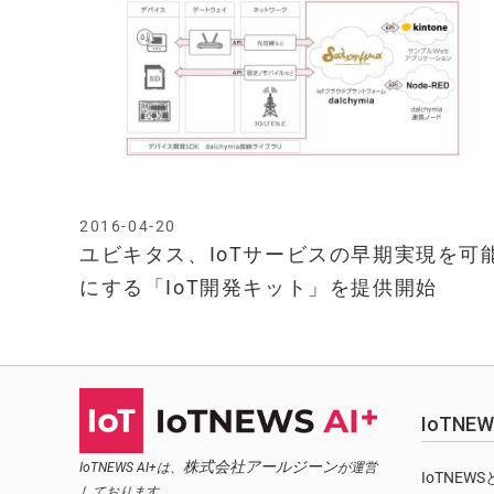
2016-04-20
ユビキタス、IoTサービスの早期実現を可
にする「IoT開発キット」を提供開始
IoTN
株式会社アールジーン
IoTNEWS AI+は、
が運営
IoTNEW
しております。