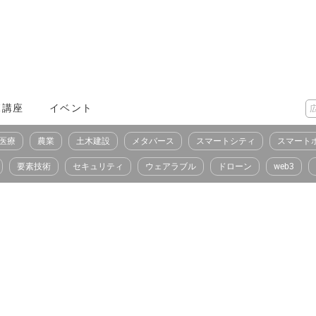
X講座
イベント
医療
農業
土木建設
メタバース
スマートシティ
スマート
要素技術
セキュリティ
ウェアラブル
ドローン
web3