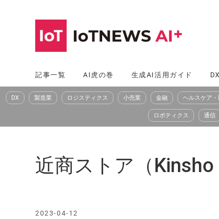
コ
ン
テ
ン
ツ
記事一覧
AI虎の巻
生成AI活用ガイド
D
へ
DX
製造業
ロジスティクス
小売業
金融
ヘルスケア・
ス
キ
ロボティクス
通信
ッ
プ
近商ストア（Kinsho 
2023-04-12