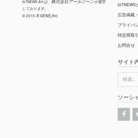
株式会社アールジーン
IoTNEWS AI+は、
が運営
IoTNEW
しております。
広告掲載
R.GENE,Inc.
© 2015-
プライバ
特定商取
お問合せ
サイト
検
索:
ソーシ