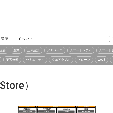
X講座
イベント
医療
農業
土木建設
メタバース
スマートシティ
スマート
要素技術
セキュリティ
ウェアラブル
ドローン
web3
Store）