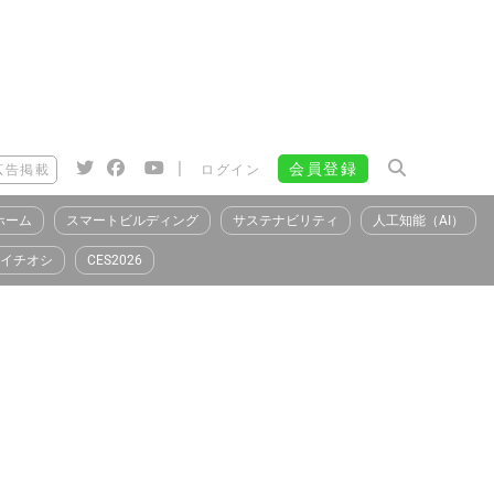
|
会員登録
広告掲載
ログイン
ホーム
スマートビルディング
サステナビリティ
人工知能（AI）
イチオシ
CES2026