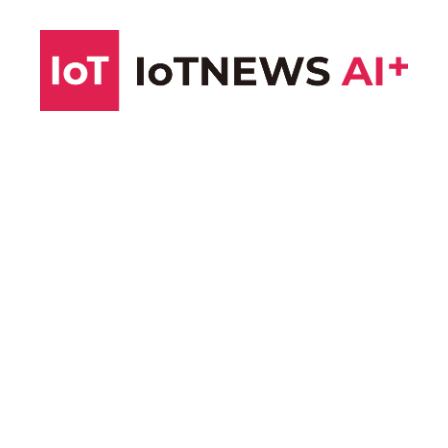
コ
ン
テ
ン
ツ
へ
ス
キ
ッ
プ