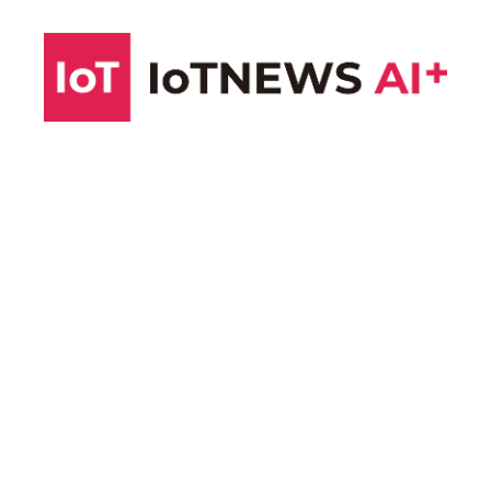
コ
ン
テ
ン
ツ
へ
ス
キ
ッ
プ