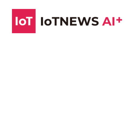
コ
ン
テ
ン
ツ
へ
ス
キ
ッ
プ