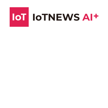
コ
ン
テ
ン
ツ
へ
ス
キ
ッ
プ