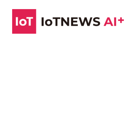
コ
ン
テ
ン
ツ
へ
ス
キ
ッ
プ