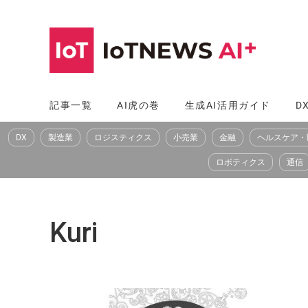
コ
ン
テ
ン
ツ
記事一覧
AI虎の巻
生成AI活用ガイド
D
へ
DX
製造業
ロジスティクス
小売業
金融
ヘルスケア・
ス
キ
ロボティクス
通信
ッ
プ
Kuri