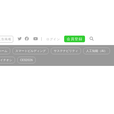
|
会員登録
広告掲載
ログイン
ホーム
スマートビルディング
サステナビリティ
人工知能（AI）
イチオシ
CES2026