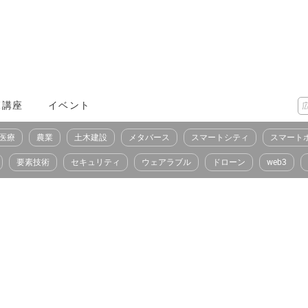
X講座
イベント
医療
農業
土木建設
メタバース
スマートシティ
スマート
要素技術
セキュリティ
ウェアラブル
ドローン
web3