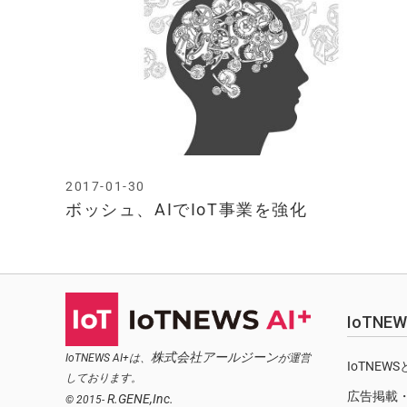
2017-01-30
ボッシュ、AIでIoT事業を強化
IoTN
株式会社アールジーン
IoTNEWS AI+は、
が運営
IoTNEW
しております。
広告掲載
R.GENE,Inc.
© 2015-