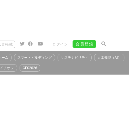
|
会員登録
広告掲載
ログイン
ホーム
スマートビルディング
サステナビリティ
人工知能（AI）
イチオシ
CES2026