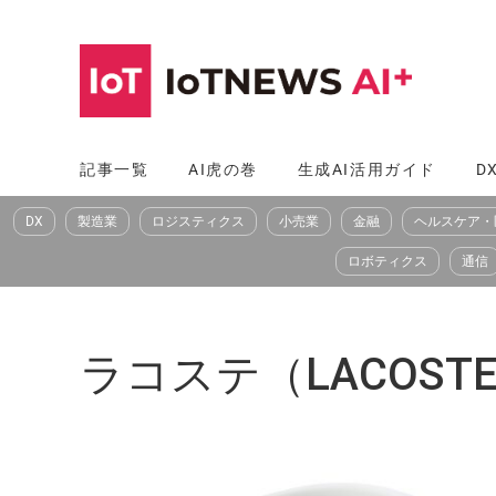
コ
ン
テ
ン
ツ
記事一覧
AI虎の巻
生成AI活用ガイド
D
へ
DX
製造業
ロジスティクス
小売業
金融
ヘルスケア・
ス
キ
ロボティクス
通信
ッ
プ
ラコステ（LACOST