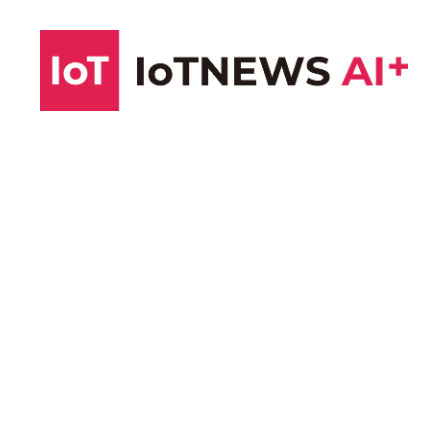
コ
ン
テ
ン
ツ
へ
ス
キ
ッ
プ