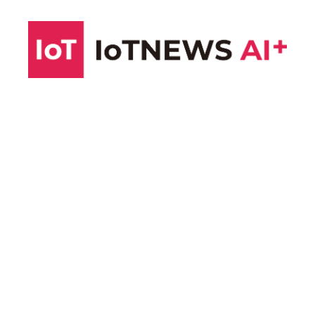
コ
ン
テ
ン
ツ
へ
ス
キ
ッ
プ