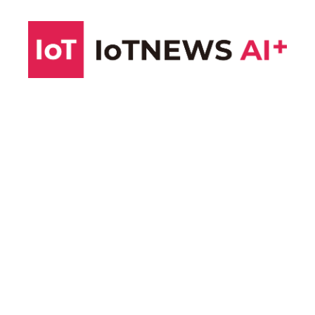
コ
ン
テ
ン
ツ
へ
ス
キ
ッ
プ