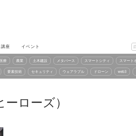
X講座
イベント
医療
農業
土木建設
メタバース
スマートシティ
スマート
要素技術
セキュリティ
ウェアラブル
ドローン
web3
メタヒーローズ）