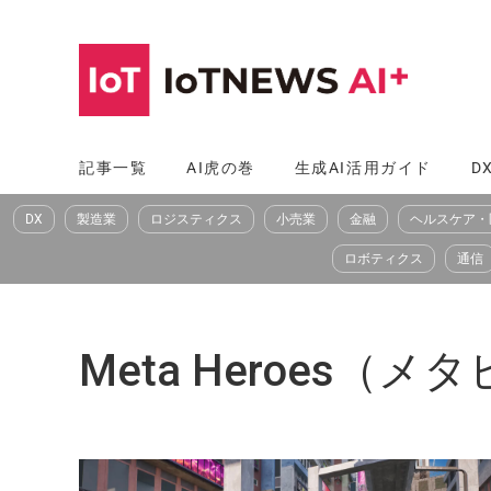
コ
ン
テ
ン
ツ
記事一覧
AI虎の巻
生成AI活用ガイド
D
へ
DX
製造業
ロジスティクス
小売業
金融
ヘルスケア・
ス
キ
ロボティクス
通信
ッ
プ
Meta Heroes（