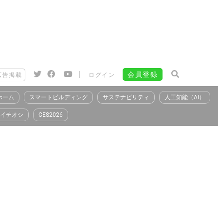
|
会員登録
広告掲載
ログイン
ホーム
スマートビルディング
サステナビリティ
人工知能（AI）
イチオシ
CES2026