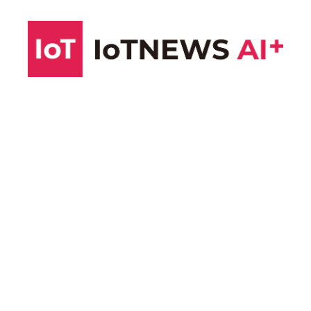
コ
ン
テ
ン
ツ
へ
ス
キ
ッ
プ