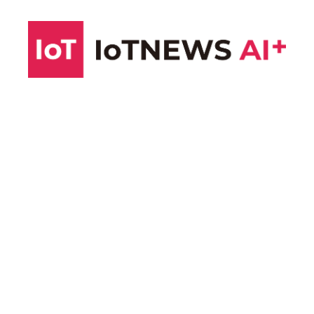
コ
ン
テ
ン
ツ
へ
ス
キ
ッ
プ