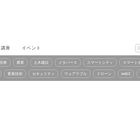
X講座
イベント
医療
農業
土木建設
メタバース
スマートシティ
スマート
要素技術
セキュリティ
ウェアラブル
ドローン
web3