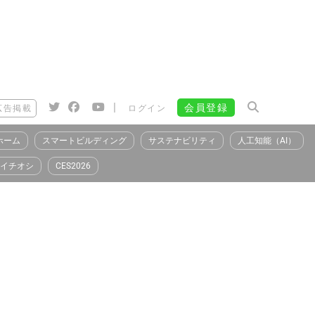
|
会員登録
広告掲載
ログイン
ホーム
スマートビルディング
サステナビリティ
人工知能（AI）
イチオシ
CES2026