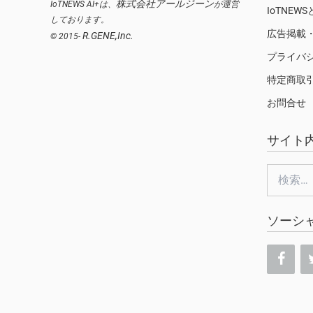
株式会社アールジーン
IoTNEWS AI+は、
が運営
IoTNEW
しております。
広告掲載
R.GENE,Inc.
© 2015-
プライバ
特定商取
お問合せ
サイト
検
索:
ソーシ