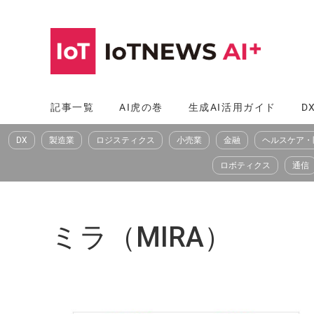
コ
ン
テ
ン
ツ
記事一覧
AI虎の巻
生成AI活用ガイド
D
へ
DX
製造業
ロジスティクス
小売業
金融
ヘルスケア・
ス
キ
ロボティクス
通信
ッ
プ
ミラ（MIRA）