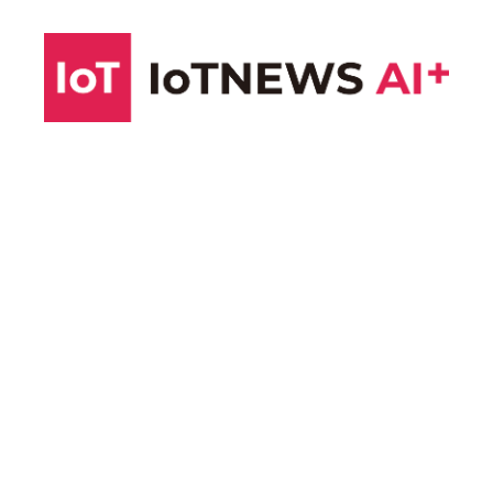
コ
ン
テ
ン
ツ
へ
ス
キ
ッ
プ