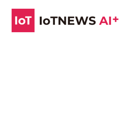
コ
ン
テ
ン
ツ
へ
ス
キ
ッ
プ