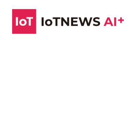
コ
ン
テ
ン
ツ
へ
ス
キ
ッ
プ