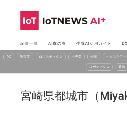
コ
ン
テ
ン
ツ
記事一覧
AI虎の巻
生成AI活用ガイド
D
へ
DX
製造業
ロジスティクス
小売業
金融
ヘルスケア・
ス
キ
ロボティクス
通信
ッ
プ
宮崎県都城市（Miyakon