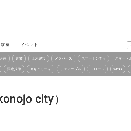
X講座
イベント
医療
農業
土木建設
メタバース
スマートシティ
スマート
要素技術
セキュリティ
ウェアラブル
ドローン
web3
ojo city）