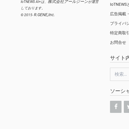
株式会社アールジーン
IoTNEWS AI+は、
が運営
IoTNEW
しております。
広告掲載
R.GENE,Inc.
© 2015-
プライバ
特定商取
お問合せ
サイト
検
索:
ソーシ