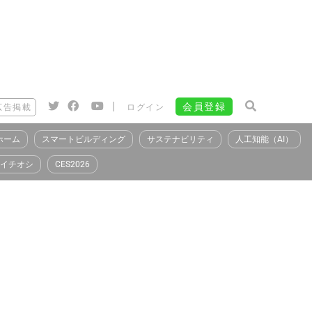
|
会員登録
広告掲載
ログイン
ホーム
スマートビルディング
サステナビリティ
人工知能（AI）
イチオシ
CES2026