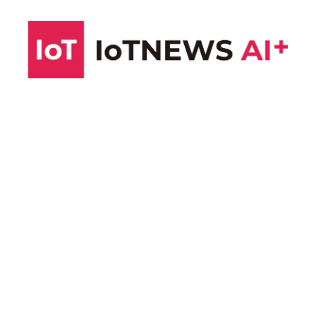
コ
ン
テ
ン
ツ
へ
ス
キ
ッ
プ