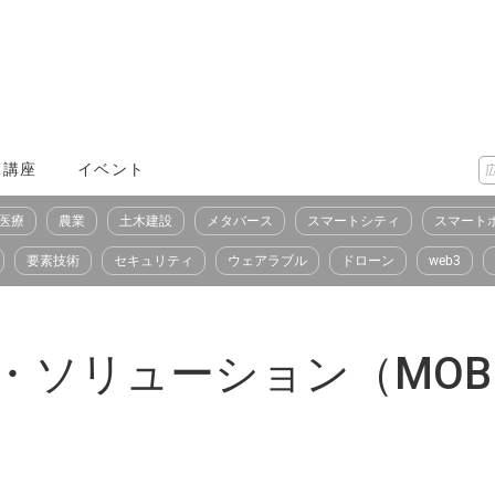
X講座
イベント
医療
農業
土木建設
メタバース
スマートシティ
スマート
要素技術
セキュリティ
ウェアラブル
ドローン
web3
リューション（MOBILE