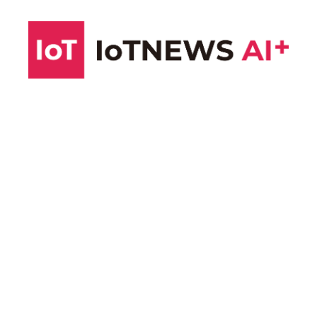
コ
ン
テ
ン
ツ
へ
ス
キ
ッ
プ