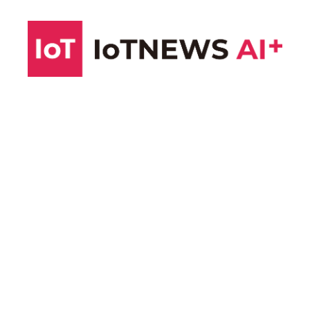
コ
ン
テ
ン
ツ
へ
ス
キ
ッ
プ