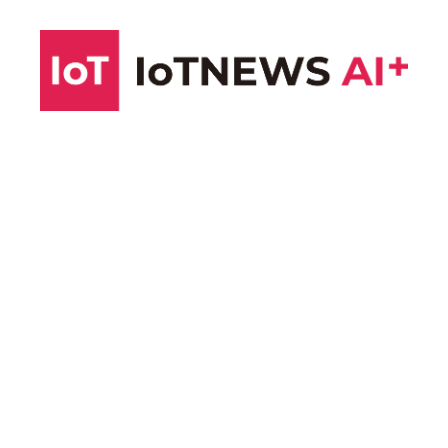
コ
ン
テ
ン
ツ
へ
ス
キ
ッ
プ