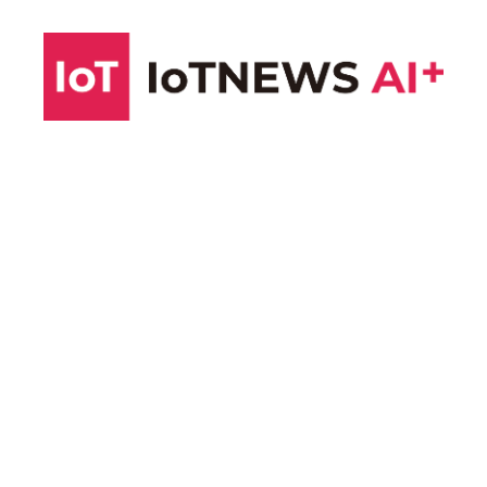
コ
ン
テ
ン
ツ
へ
ス
キ
ッ
プ