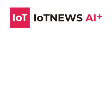
コ
ン
テ
ン
ツ
へ
ス
キ
ッ
プ