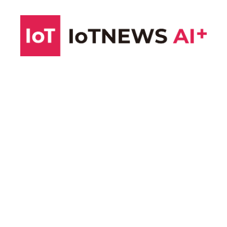
コ
ン
テ
ン
ツ
へ
ス
キ
ッ
プ