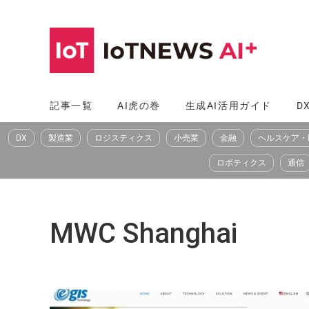
コ
ン
テ
ン
ツ
記事一覧
AI虎の巻
生成AI活用ガイド
D
へ
DX
製造業
ロジスティクス
小売業
金融
ヘルスケア・
ス
キ
ロボティクス
通信
ッ
プ
MWC Shanghai