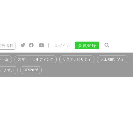
|
会員登録
広告掲載
ログイン
ホーム
スマートビルディング
サステナビリティ
人工知能（AI）
イチオシ
CES2026