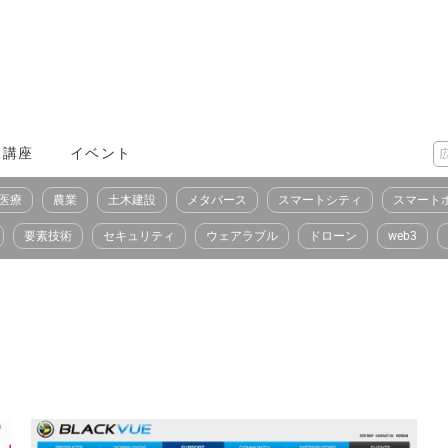
X講座
イベント
医療
農業
土木建設
メタバース
スマートシティ
スマート
要素技術
セキュリティ
ウェアラブル
ドローン
web3