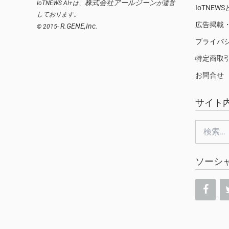
株式会社アールジーン
IoTNEWS AI+は、
が運営
IoTNEW
しております。
広告掲載
R.GENE,Inc.
© 2015-
プライバ
特定商取
お問合せ
サイト
検
索:
ソーシ