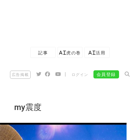
記事
AI虎の巻
AI活用
|
会員登録
広告掲載
ログイン
my震度