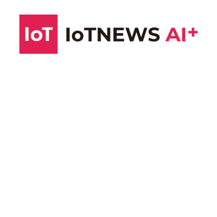
コ
ン
テ
ン
ツ
へ
ス
キ
ッ
プ