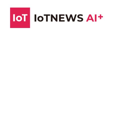
コ
ン
テ
ン
ツ
へ
ス
キ
ッ
プ