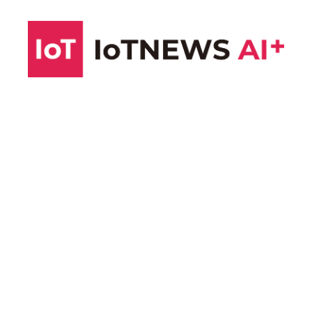
コ
ン
テ
ン
ツ
へ
ス
キ
ッ
プ