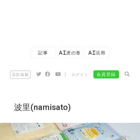
記事
AI虎の巻
AI活用
|
会員登録
広告掲載
ログイン
波里(namisato)