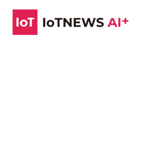
コ
ン
テ
ン
ツ
へ
ス
キ
ッ
プ