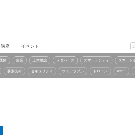
X講座
イベント
医療
農業
土木建設
メタバース
スマートシティ
スマート
要素技術
セキュリティ
ウェアラブル
ドローン
web3