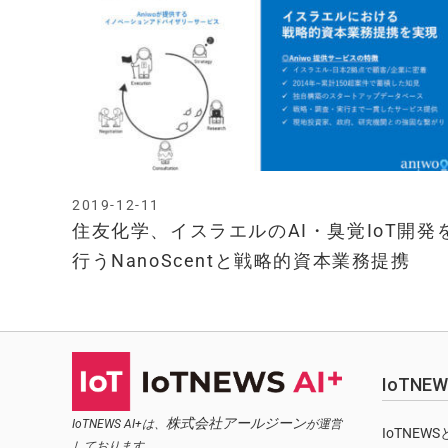
2019-12-11
住友化学、イスラエルのAI・臭覚IoT開発
行うNanoScentと戦略的資本業務提携
IoTN
株式会社アールジーン
IoTNEWS AI+は、
が運営
IoTNEW
しております。