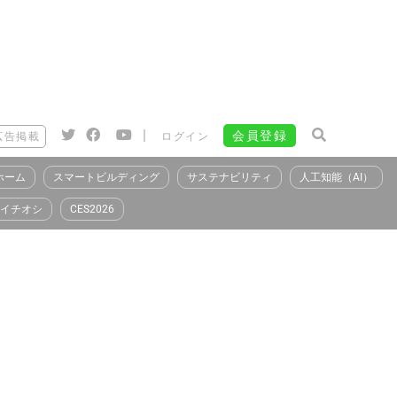
|
会員登録
広告掲載
ログイン
ホーム
スマートビルディング
サステナビリティ
人工知能（AI）
イチオシ
CES2026