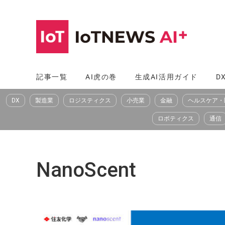
コ
ン
テ
ン
ツ
記事一覧
AI虎の巻
生成AI活用ガイド
D
へ
DX
製造業
ロジスティクス
小売業
金融
ヘルスケア・
ス
キ
ロボティクス
通信
ッ
プ
NanoScent