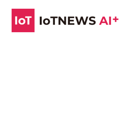
コ
ン
テ
ン
ツ
へ
ス
キ
ッ
プ