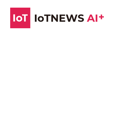
コ
ン
テ
ン
ツ
へ
ス
キ
ッ
プ