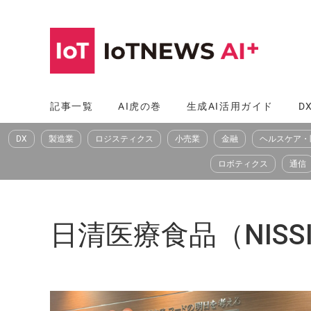
コ
ン
テ
ン
ツ
記事一覧
AI虎の巻
生成AI活用ガイド
D
へ
DX
製造業
ロジスティクス
小売業
金融
ヘルスケア・
ス
キ
ロボティクス
通信
ッ
プ
日清医療食品（NISSIN 