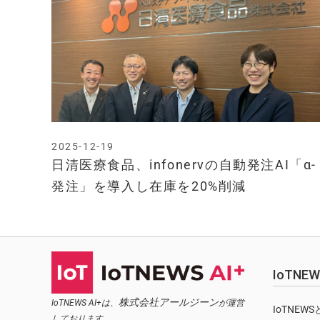
2025-12-19
日清医療食品、infonervの自動発注AI「α-
発注」を導入し在庫を20%削減
IoTN
株式会社アールジーン
IoTNEWS AI+は、
が運営
IoTNEW
しております。