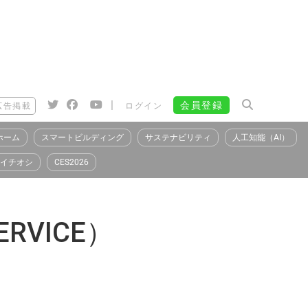
|
会員登録
広告掲載
ログイン
ホーム
スマートビルディング
サステナビリティ
人工知能（AI）
イチオシ
CES2026
ERVICE）