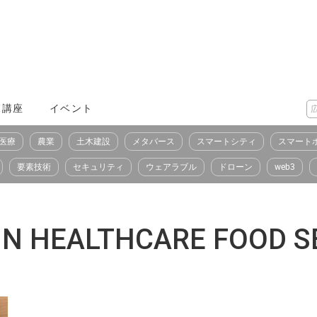
X講座
イベント
医療
農業
土木建設
メタバース
スマートシティ
スマート
要素技術
セキュリティ
ウェアラブル
ドローン
web3
HEALTHCARE FOOD S