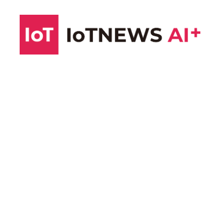
コ
ン
テ
ン
ツ
へ
ス
キ
ッ
プ