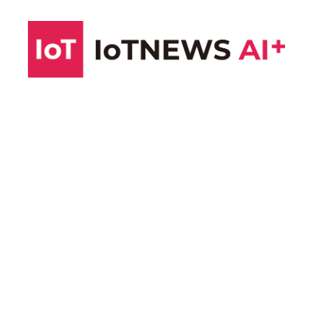
コ
ン
テ
ン
ツ
へ
ス
キ
ッ
プ