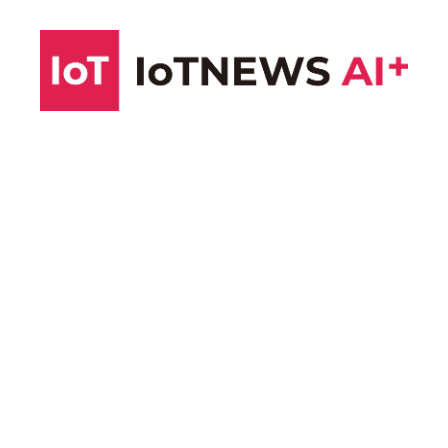
コ
ン
テ
ン
ツ
へ
ス
キ
ッ
プ