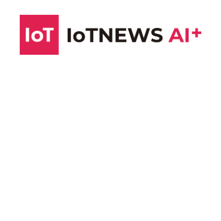
コ
ン
テ
ン
ツ
へ
ス
キ
ッ
プ