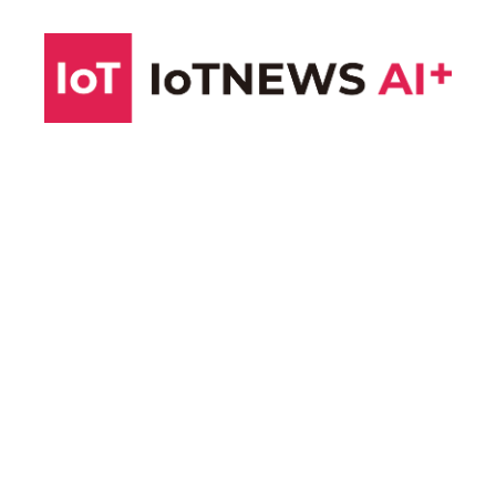
コ
ン
テ
ン
ツ
へ
ス
キ
ッ
プ