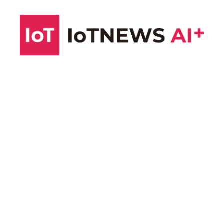
コ
ン
テ
ン
ツ
へ
ス
キ
ッ
プ